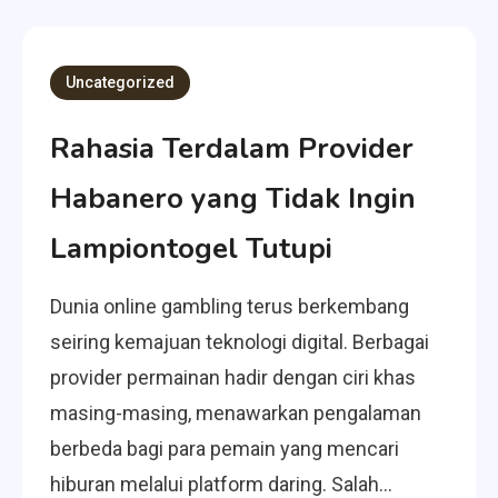
Uncategorized
Rahasia Terdalam Provider
Habanero yang Tidak Ingin
Lampiontogel Tutupi
Dunia online gambling terus berkembang
seiring kemajuan teknologi digital. Berbagai
provider permainan hadir dengan ciri khas
masing-masing, menawarkan pengalaman
berbeda bagi para pemain yang mencari
hiburan melalui platform daring. Salah…