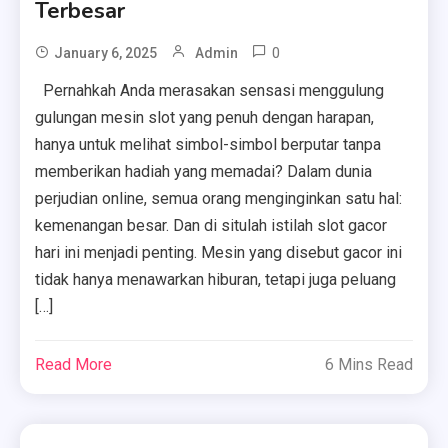
Terbesar
0
January 6, 2025
Admin
Pernahkah Anda merasakan sensasi menggulung
gulungan mesin slot yang penuh dengan harapan,
hanya untuk melihat simbol-simbol berputar tanpa
memberikan hadiah yang memadai? Dalam dunia
perjudian online, semua orang menginginkan satu hal:
kemenangan besar. Dan di situlah istilah slot gacor
hari ini menjadi penting. Mesin yang disebut gacor ini
tidak hanya menawarkan hiburan, tetapi juga peluang
[…]
Read More
6 Mins Read