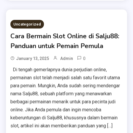
Uncategorized
Cara Bermain Slot Online di Salju88:
Panduan untuk Pemain Pemula
0
January 13, 2025
Admin
Di tengah gemerlapnya dunia perjudian online,
permainan slot telah menjadi salah satu favorit utama
para pemain. Mungkin, Anda sudah sering mendengar
nama Salju88, sebuah platform yang menawarkan
berbagai permainan menarik untuk para pecinta judi
online. Jika Anda pemula dan ingin mencoba
keberuntungan di Salju88, khususnya dalam bermain
slot, artikel ini akan memberikan panduan yang […]