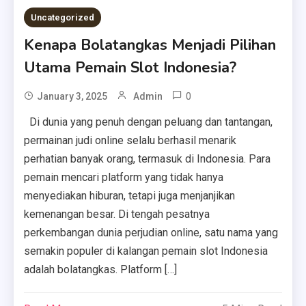
Uncategorized
Kenapa Bolatangkas Menjadi Pilihan
Utama Pemain Slot Indonesia?
0
January 3, 2025
Admin
Di dunia yang penuh dengan peluang dan tantangan,
permainan judi online selalu berhasil menarik
perhatian banyak orang, termasuk di Indonesia. Para
pemain mencari platform yang tidak hanya
menyediakan hiburan, tetapi juga menjanjikan
kemenangan besar. Di tengah pesatnya
perkembangan dunia perjudian online, satu nama yang
semakin populer di kalangan pemain slot Indonesia
adalah bolatangkas. Platform […]