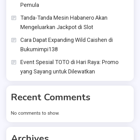
Pemula
Tanda-Tanda Mesin Habanero Akan
Mengeluarkan Jackpot di Slot
Cara Dapat Expanding Wild Caishen di
Bukumimpi138
Event Spesial TOTO di Hari Raya: Promo
yang Sayang untuk Dilewatkan
Recent Comments
No comments to show.
Archives