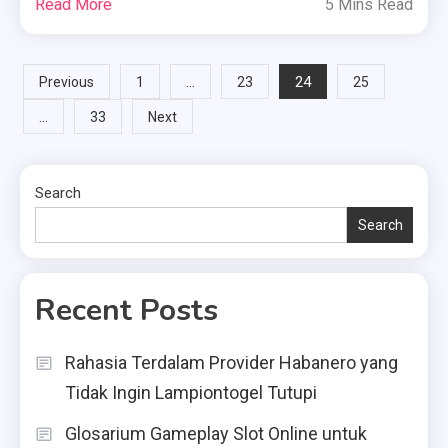
Read More
5 Mins Read
Posts
…
24
Previous
1
23
25
…
33
Next
pagination
Search
Search
Recent Posts
Rahasia Terdalam Provider Habanero yang
Tidak Ingin Lampiontogel Tutupi
Glosarium Gameplay Slot Online untuk