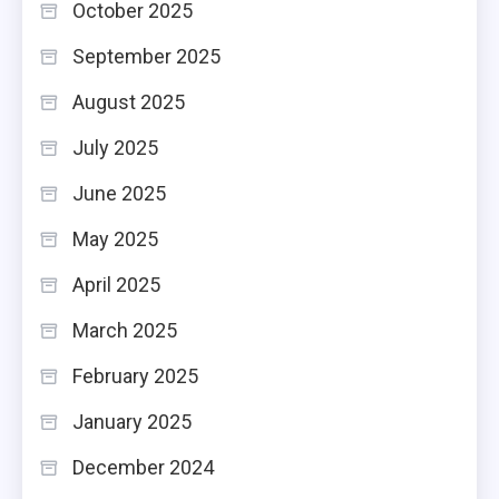
October 2025
September 2025
August 2025
July 2025
June 2025
May 2025
April 2025
March 2025
February 2025
January 2025
December 2024