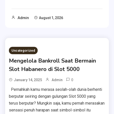
Admin
August 1, 2026
Uncategorized
Mengelola Bankroll Saat Bermain
Slot Habanero di Slot 5000
0
January 14, 2025
Admin
Pernahkah kamu merasa seolah-olah dunia berhenti
berputar seiring dengan gulungan Slot 5000 yang
terus berputar? Mungkin saja, kamu pernah merasakan
sensasi penuh harapan saat simbol-simbol itu