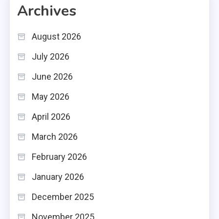
Archives
August 2026
July 2026
June 2026
May 2026
April 2026
March 2026
February 2026
January 2026
December 2025
November 2025