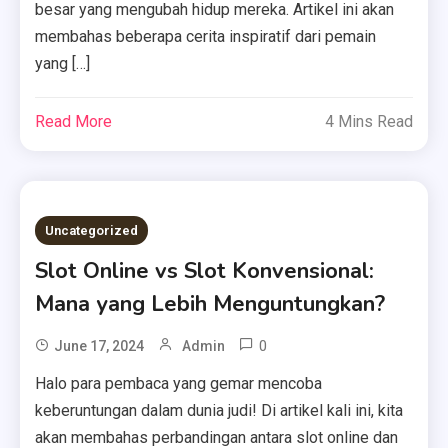
besar yang mengubah hidup mereka. Artikel ini akan
membahas beberapa cerita inspiratif dari pemain
yang […]
Read More
4 Mins Read
Uncategorized
Slot Online vs Slot Konvensional:
Mana yang Lebih Menguntungkan?
0
June 17, 2024
Admin
Halo para pembaca yang gemar mencoba
keberuntungan dalam dunia judi! Di artikel kali ini, kita
akan membahas perbandingan antara slot online dan