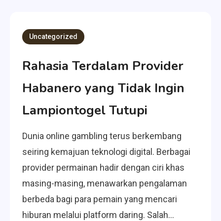
Uncategorized
Rahasia Terdalam Provider
Habanero yang Tidak Ingin
Lampiontogel Tutupi
Dunia online gambling terus berkembang
seiring kemajuan teknologi digital. Berbagai
provider permainan hadir dengan ciri khas
masing-masing, menawarkan pengalaman
berbeda bagi para pemain yang mencari
hiburan melalui platform daring. Salah…