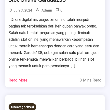
Slot Online Garuda138
0
July 3, 2024
Admin
Di era digital ini, perjudian online telah menjadi
bagian tak terpisahkan dari kehidupan banyak orang.
Salah satu bentuk perjudian yang paling diminati
adalah slot online, yang menawarkan kesempatan
untuk meraih kemenangan dengan cara yang seru dan
menarik. Garuda138, sebagai salah satu platform judi
online terkemuka, menyajikan berbagai pilihan slot
yang menarik untuk para pemainnya. […]
Read More
3 Mins Read
Uncategorized