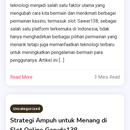
teknologi menjadi salah satu faktor utama yang
mengubah cara kita bermain dan menikmati berbagai
permainan kasino, termasuk slot. Sawer138, sebagai
salah satu platform terkemuka di Indonesia, tidak
hanya menghadirkan berbagai pilihan permainan yang
menarik tetapi juga memanfaatkan teknologi terbaru
untuk meningkatkan pengalaman bermain para
penggunanya. Artikel ini […]
Read More
3 Mins Read
Uncategorized
Strategi Ampuh untuk Menang di