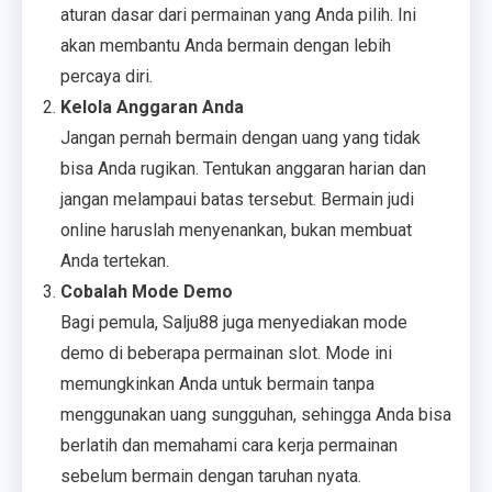
aturan dasar dari permainan yang Anda pilih. Ini
akan membantu Anda bermain dengan lebih
percaya diri.
Kelola Anggaran Anda
Jangan pernah bermain dengan uang yang tidak
bisa Anda rugikan. Tentukan anggaran harian dan
jangan melampaui batas tersebut. Bermain judi
online haruslah menyenankan, bukan membuat
Anda tertekan.
Cobalah Mode Demo
Bagi pemula, Salju88 juga menyediakan mode
demo di beberapa permainan slot. Mode ini
memungkinkan Anda untuk bermain tanpa
menggunakan uang sungguhan, sehingga Anda bisa
berlatih dan memahami cara kerja permainan
sebelum bermain dengan taruhan nyata.