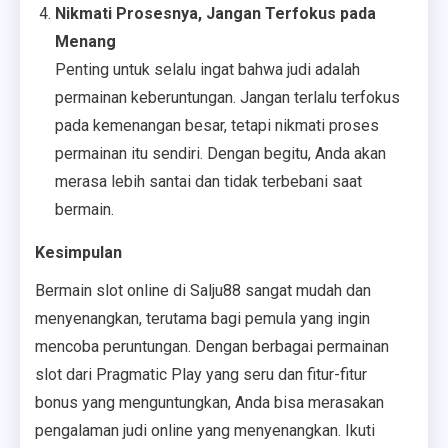
Nikmati Prosesnya, Jangan Terfokus pada
Menang
Penting untuk selalu ingat bahwa judi adalah
permainan keberuntungan. Jangan terlalu terfokus
pada kemenangan besar, tetapi nikmati proses
permainan itu sendiri. Dengan begitu, Anda akan
merasa lebih santai dan tidak terbebani saat
bermain.
Kesimpulan
Bermain slot online di Salju88 sangat mudah dan
menyenangkan, terutama bagi pemula yang ingin
mencoba peruntungan. Dengan berbagai permainan
slot dari Pragmatic Play yang seru dan fitur-fitur
bonus yang menguntungkan, Anda bisa merasakan
pengalaman judi online yang menyenangkan. Ikuti