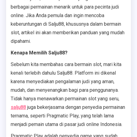
berbagai permainan menarik untuk para pecinta judi
online. Jika Anda pemula dan ingin mencoba
keberuntungan di Salju88, khususnya dalam bermain
slot, artikel ini akan memberikan panduan yang mudah
dipahami.
Kenapa Memilih Salju88?
Sebelum kita membahas cara bermain slot, mari kita
kenali terlebih dahulu Salju88. Platform ini dikenal
karena menyediakan pengalaman judi yang aman,
mudah, dan menyenangkan bagi para penggunanya.
Tidak hanya menawarkan permainan slot yang seru,
salju88
juga bekerjasama dengan penyedia permainan
ternama, seperti Pragmatic Play, yang telah lama
menjadi pemain utama di pasar judi online Indonesia.
Pragmatic Play adalah penyedia game yang sudah