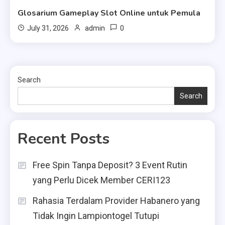
Glosarium Gameplay Slot Online untuk Pemula
0
July 31, 2026
admin
Search
Search
Recent Posts
Free Spin Tanpa Deposit? 3 Event Rutin
yang Perlu Dicek Member CERI123
Rahasia Terdalam Provider Habanero yang
Tidak Ingin Lampiontogel Tutupi