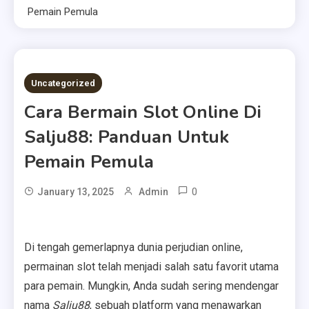
Pemain Pemula
4 MINS READ
Uncategorized
Cara Bermain Slot Online Di
Salju88: Panduan Untuk
Pemain Pemula
0
January 13, 2025
Admin
Di tengah gemerlapnya dunia perjudian online,
permainan slot telah menjadi salah satu favorit utama
para pemain. Mungkin, Anda sudah sering mendengar
nama
Salju88
, sebuah platform yang menawarkan