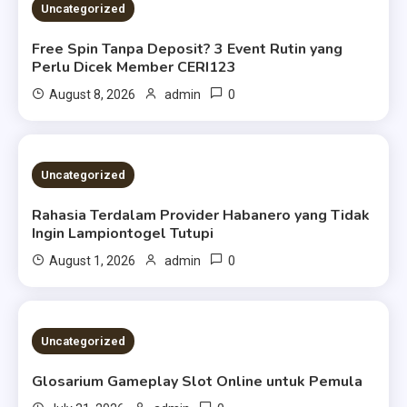
4 MINS READ
Uncategorized
Free Spin Tanpa Deposit? 3 Event Rutin yang
Perlu Dicek Member CERI123
0
August 8, 2026
admin
3 MINS READ
Uncategorized
Rahasia Terdalam Provider Habanero yang Tidak
Ingin Lampiontogel Tutupi
0
August 1, 2026
admin
5 MINS READ
Uncategorized
Glosarium Gameplay Slot Online untuk Pemula