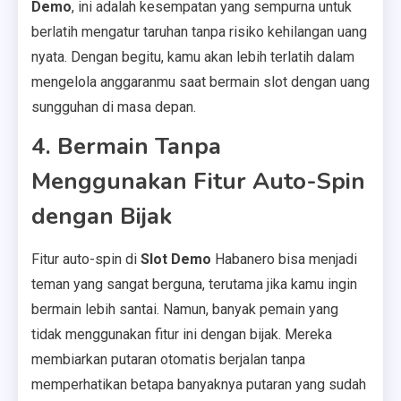
Demo
, ini adalah kesempatan yang sempurna untuk
berlatih mengatur taruhan tanpa risiko kehilangan uang
nyata. Dengan begitu, kamu akan lebih terlatih dalam
mengelola anggaranmu saat bermain slot dengan uang
sungguhan di masa depan.
4. Bermain Tanpa
Menggunakan Fitur Auto-Spin
dengan Bijak
Fitur auto-spin di
Slot Demo
Habanero bisa menjadi
teman yang sangat berguna, terutama jika kamu ingin
bermain lebih santai. Namun, banyak pemain yang
tidak menggunakan fitur ini dengan bijak. Mereka
membiarkan putaran otomatis berjalan tanpa
memperhatikan betapa banyaknya putaran yang sudah