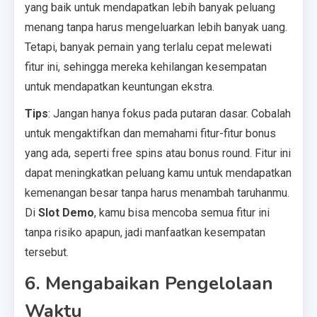
yang baik untuk mendapatkan lebih banyak peluang
menang tanpa harus mengeluarkan lebih banyak uang.
Tetapi, banyak pemain yang terlalu cepat melewati
fitur ini, sehingga mereka kehilangan kesempatan
untuk mendapatkan keuntungan ekstra.
Tips
: Jangan hanya fokus pada putaran dasar. Cobalah
untuk mengaktifkan dan memahami fitur-fitur bonus
yang ada, seperti free spins atau bonus round. Fitur ini
dapat meningkatkan peluang kamu untuk mendapatkan
kemenangan besar tanpa harus menambah taruhanmu.
Di
Slot Demo
, kamu bisa mencoba semua fitur ini
tanpa risiko apapun, jadi manfaatkan kesempatan
tersebut.
6. Mengabaikan Pengelolaan
Waktu