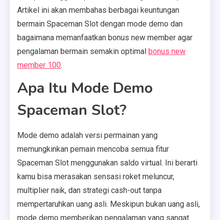
Artikel ini akan membahas berbagai keuntungan
bermain Spaceman Slot dengan mode demo dan
bagaimana memanfaatkan bonus new member agar
pengalaman bermain semakin optimal
bonus new
member 100
.
Apa Itu Mode Demo
Spaceman Slot?
Mode demo adalah versi permainan yang
memungkinkan pemain mencoba semua fitur
Spaceman Slot menggunakan saldo virtual. Ini berarti
kamu bisa merasakan sensasi roket meluncur,
multiplier naik, dan strategi cash-out tanpa
mempertaruhkan uang asli. Meskipun bukan uang asli,
mode demo memberikan pengalaman yang sangat