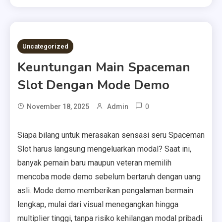
4 MINS READ
Uncategorized
Keuntungan Main Spaceman
Slot Dengan Mode Demo
0
November 18, 2025
Admin
Siapa bilang untuk merasakan sensasi seru Spaceman
Slot harus langsung mengeluarkan modal? Saat ini,
banyak pemain baru maupun veteran memilih
mencoba mode demo sebelum bertaruh dengan uang
asli. Mode demo memberikan pengalaman bermain
lengkap, mulai dari visual menegangkan hingga
multiplier tinggi, tanpa risiko kehilangan modal pribadi.