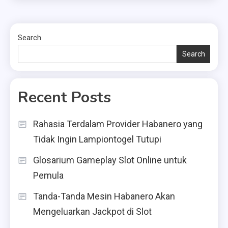
Search
Search
Recent Posts
Rahasia Terdalam Provider Habanero yang
Tidak Ingin Lampiontogel Tutupi
Glosarium Gameplay Slot Online untuk
Pemula
Tanda-Tanda Mesin Habanero Akan
Mengeluarkan Jackpot di Slot