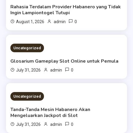
Rahasia Terdalam Provider Habanero yang Tidak
Ingin Lampiontogel Tutupi
0
August 1, 2026
admin
5 MINS READ
Uncategorized
Glosarium Gameplay Slot Online untuk Pemula
0
July 31, 2026
admin
4 MINS READ
Uncategorized
Tanda-Tanda Mesin Habanero Akan
Mengeluarkan Jackpot di Slot
0
July 31, 2026
admin