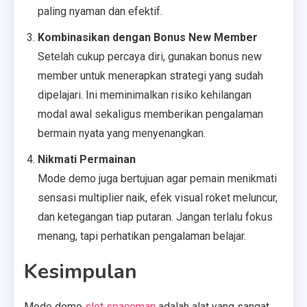
paling nyaman dan efektif.
Kombinasikan dengan Bonus New Member
Setelah cukup percaya diri, gunakan bonus new
member untuk menerapkan strategi yang sudah
dipelajari. Ini meminimalkan risiko kehilangan
modal awal sekaligus memberikan pengalaman
bermain nyata yang menyenangkan.
Nikmati Permainan
Mode demo juga bertujuan agar pemain menikmati
sensasi multiplier naik, efek visual roket meluncur,
dan ketegangan tiap putaran. Jangan terlalu fokus
menang, tapi perhatikan pengalaman belajar.
Kesimpulan
Mode demo
slot spaceman
adalah alat yang sangat