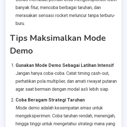
banyak fitur, mencoba berbagai taruhan, dan
merasakan sensasi rocket meluncur tanpa terburu-
buru.
Tips Maksimalkan Mode
Demo
Gunakan Mode Demo Sebagai Latihan Intensif
Jangan hanya coba-coba. Catat timing cash-out,
perhatikan pola multiplier, dan amati riwayat putaran
agar saat bermain dengan modal asli lebih siap.
Coba Beragam Strategi Taruhan
Mode demo adalah kesempatan emas untuk
mengeksperimen. Coba taruhan rendah, menengah,
hingga tinggi untuk mengetahui strategi mana yang