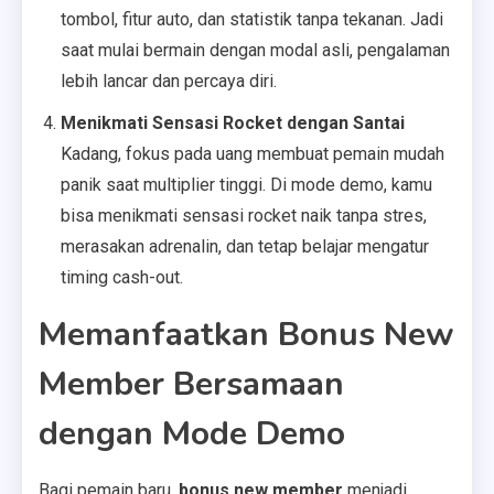
tombol, fitur auto, dan statistik tanpa tekanan. Jadi
saat mulai bermain dengan modal asli, pengalaman
lebih lancar dan percaya diri.
Menikmati Sensasi Rocket dengan Santai
Kadang, fokus pada uang membuat pemain mudah
panik saat multiplier tinggi. Di mode demo, kamu
bisa menikmati sensasi rocket naik tanpa stres,
merasakan adrenalin, dan tetap belajar mengatur
timing cash-out.
Memanfaatkan Bonus New
Member Bersamaan
dengan Mode Demo
Bagi pemain baru,
bonus new member
menjadi