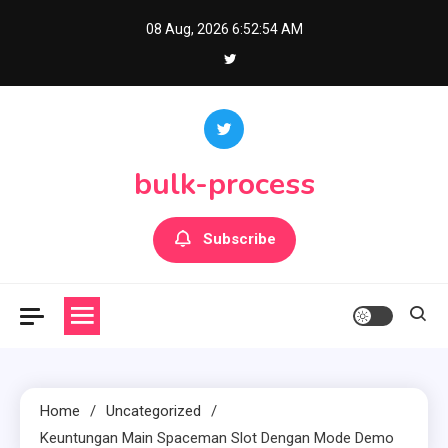
Skip
08 Aug, 2026
6:52:54 AM
to
content
bulk-process
Subscribe
Home
Uncategorized
Keuntungan Main Spaceman Slot Dengan Mode Demo