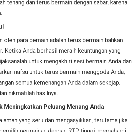
lah tenang dan terus bermain dengan sabar, karena
.
ul
an oleh para pemain adalah terus bermain bahkan
. Ketika Anda berhasil meraih keuntungan yang
bijaksanalah untuk mengakhiri sesi bermain Anda dan
rkan nafsu untuk terus bermain menggoda Anda,
langan semua kemenangan Anda dalam sekejap.
an nikmatilah hasilnya.
tuk Meningkatkan Peluang Menang Anda
alaman yang seru dan mengasyikkan, terutama jika
n memilih permainan dengan RTP tinggi, memahami