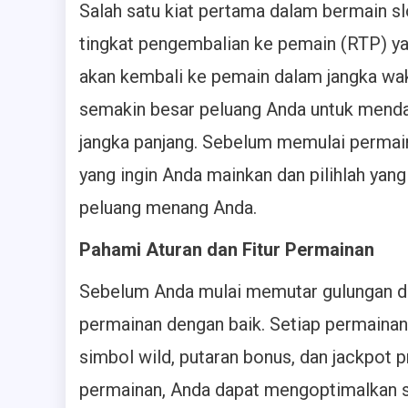
Salah satu kiat pertama dalam bermain sl
tingkat pengembalian ke pemain (RTP) yan
akan kembali ke pemain dalam jangka wak
semakin besar peluang Anda untuk menda
jangka panjang. Sebelum memulai permai
yang ingin Anda mainkan dan pilihlah yan
peluang menang Anda.
Pahami Aturan dan Fitur Permainan
Sebelum Anda mulai memutar gulungan di 
permainan dengan baik. Setiap permainan s
simbol wild, putaran bonus, dan jackpot 
permainan, Anda dapat mengoptimalkan s