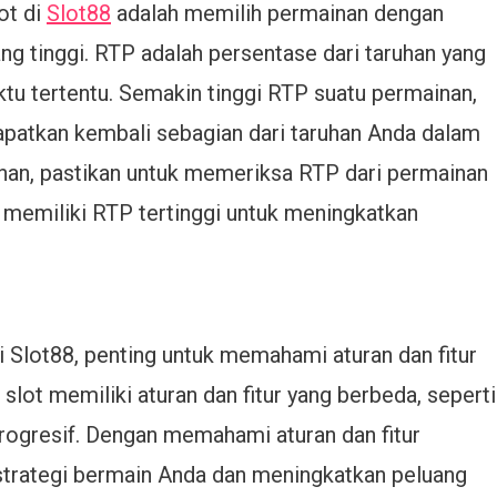
ot di
Slot88
adalah memilih permainan dengan
g tinggi. RTP adalah persentase dari taruhan yang
tu tertentu. Semakin tinggi RTP suatu permainan,
patkan kembali sebagian dari taruhan Anda dalam
nan, pastikan untuk memeriksa RTP dari permainan
g memiliki RTP tertinggi untuk meningkatkan
Slot88, penting untuk memahami aturan dan fitur
lot memiliki aturan dan fitur yang berbeda, seperti
progresif. Dengan memahami aturan dan fitur
trategi bermain Anda dan meningkatkan peluang