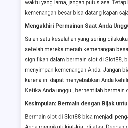
waktu yang lama, jangan putus asa. Tetap
kemenangan besar bisa datang kapan saja
Mengakhiri Permainan Saat Anda Ungg
Salah satu kesalahan yang sering dilakuk
setelah mereka meraih kemenangan besar
signifikan dalam bermain slot di Slot88, 
menyimpan kemenangan Anda. Jangan bia
karena ini dapat menyebabkan Anda kehi
Ketika Anda unggul, berhentilah bermain d
Kesimpulan: Bermain dengan Bijak un
Bermain slot di Slot88 bisa menjadi peng
Anda mengikuti kiat-kiat di atas. Denga