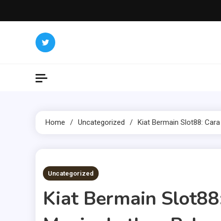
Skip
to
content
Home
Uncategorized
Kiat Bermain Slot88: Ca
4 MINS READ
Uncategorized
Kiat Bermain Slot8