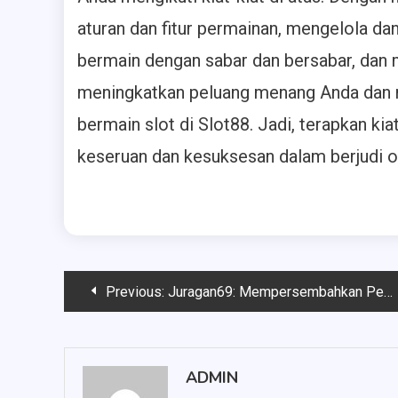
aturan dan fitur permainan, mengelola d
bermain dengan sabar dan bersabar, dan 
meningkatkan peluang menang Anda dan
bermain slot di Slot88. Jadi, terapkan ki
keseruan dan kesuksesan dalam berjudi o
Post
Previous:
Juragan69: Mempersembahkan Pengalaman Berjudi yang Tak Terlupakan
navigation
ADMIN