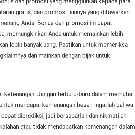
 bonus dan promosi yang menggiurkan kepada para
aran gratis, dan promosi lainnya yang ditawarkan
 menang Anda. Bonus dan promosi ini dapat
da, memungkinkan Anda untuk memainkan lebih
an lebih banyak uang. Pastikan untuk memeriksa
gklaimnya dan mainkan dengan bijak untuk
n ketenangan. Jangan terburu-buru dalam memutar
a untuk mencapai kemenangan besar. Ingatlah bahwa
 dapat diprediksi, jadi bersabarlah dan nikmatilah
ekalahan atau tidak mendapatkan kemenangan dalam