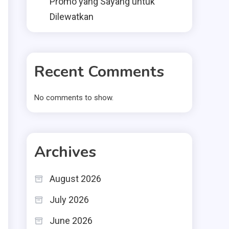
Promo yang Sayang untuk
Dilewatkan
Recent Comments
No comments to show.
Archives
August 2026
July 2026
June 2026