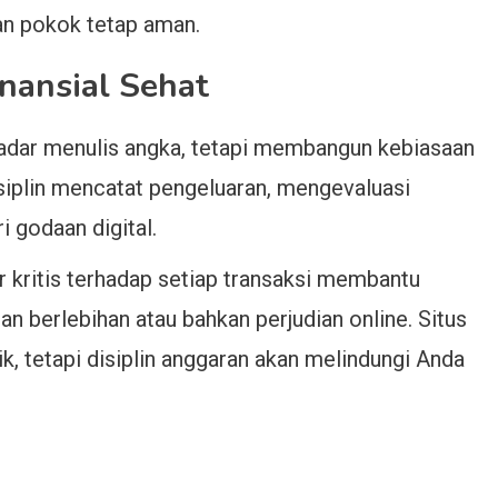
an pokok tetap aman.
ansial Sehat
dar menulis angka, tetapi membangun kebiasaan
isiplin mencatat pengeluaran, mengevaluasi
i godaan digital.
ir kritis terhadap setiap transaksi membantu
an berlebihan atau bahkan perjudian online. Situs
, tetapi disiplin anggaran akan melindungi Anda