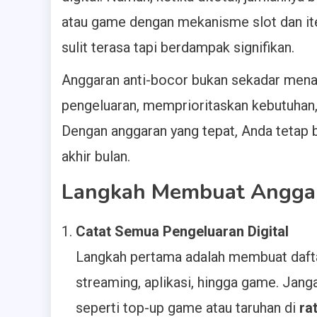
atau game dengan mekanisme slot dan it
sulit terasa tapi berdampak signifikan.
Anggaran anti-bocor bukan sekadar menah
pengeluaran, memprioritaskan kebutuhan,
Dengan anggaran yang tepat, Anda tetap 
akhir bulan.
Langkah Membuat Anggar
Catat Semua Pengeluaran Digital
Langkah pertama adalah membuat daftar
streaming, aplikasi, hingga game. Janga
seperti top-up game atau taruhan di
ra