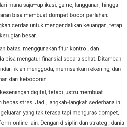
 dari mana saja—aplikasi, game, langganan, hingga
nggaran bisa membuat dompet bocor perlahan.
gkah cerdas untuk mengendalikan keuangan, tetap
kerugian besar.
 batas, menggunakan fitur kontrol, dan
a bisa mengatur finansial secara sehat. Ditambah
indari iklan menggoda, memisahkan rekening, dan
man dari kebocoran.
kesenangan digital, tetapi justru membuat
bebas stres. Jadi, langkah-langkah sederhana ini
geluaran yang tak terasa tapi menguras dompet,
form online lain. Dengan disiplin dan strategi, dunia