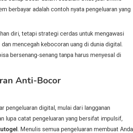
em berbayar adalah contoh nyata pengeluaran yang
an diri, tetapi strategi cerdas untuk mengawasi
 dan mencegah kebocoran uang di dunia digital.
bisa bersenang-senang tanpa harus menyesal di
an Anti-Bocor
 pengeluaran digital, mulai dari langganan
n lupa catat pengeluaran yang bersifat impulsif,
tutogel
. Menulis semua pengeluaran membuat Anda