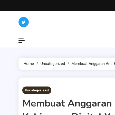
Skip
to
content
Home
Uncategorized
Membuat Anggaran Anti-B
4 MINS READ
Uncategorized
Membuat Anggaran 