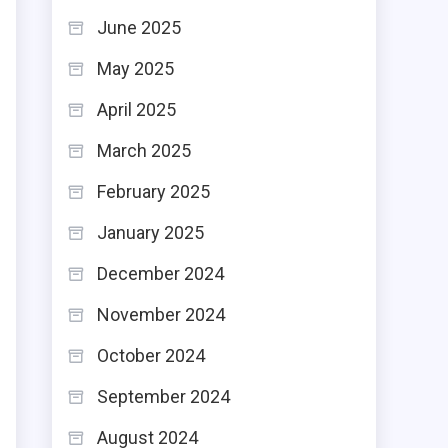
June 2025
May 2025
April 2025
March 2025
February 2025
January 2025
December 2024
November 2024
October 2024
September 2024
August 2024