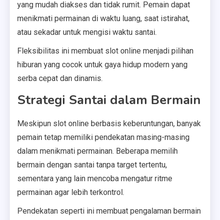
yang mudah diakses dan tidak rumit. Pemain dapat
menikmati permainan di waktu luang, saat istirahat,
atau sekadar untuk mengisi waktu santai.
Fleksibilitas ini membuat slot online menjadi pilihan
hiburan yang cocok untuk gaya hidup modern yang
serba cepat dan dinamis.
Strategi Santai dalam Bermain
Meskipun slot online berbasis keberuntungan, banyak
pemain tetap memiliki pendekatan masing-masing
dalam menikmati permainan. Beberapa memilih
bermain dengan santai tanpa target tertentu,
sementara yang lain mencoba mengatur ritme
permainan agar lebih terkontrol.
Pendekatan seperti ini membuat pengalaman bermain