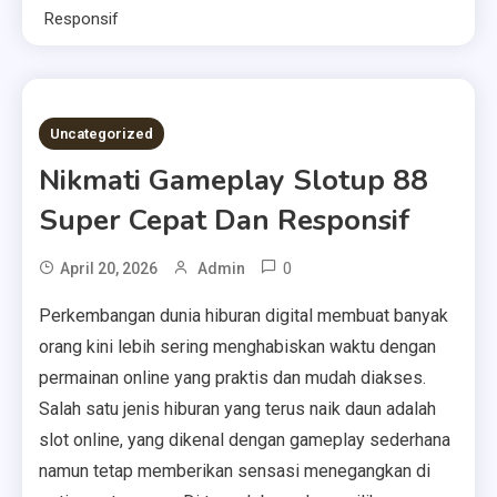
Responsif
5 MINS READ
Uncategorized
Nikmati Gameplay Slotup 88
Super Cepat Dan Responsif
0
April 20, 2026
Admin
Perkembangan dunia hiburan digital membuat banyak
orang kini lebih sering menghabiskan waktu dengan
permainan online yang praktis dan mudah diakses.
Salah satu jenis hiburan yang terus naik daun adalah
slot online, yang dikenal dengan gameplay sederhana
namun tetap memberikan sensasi menegangkan di