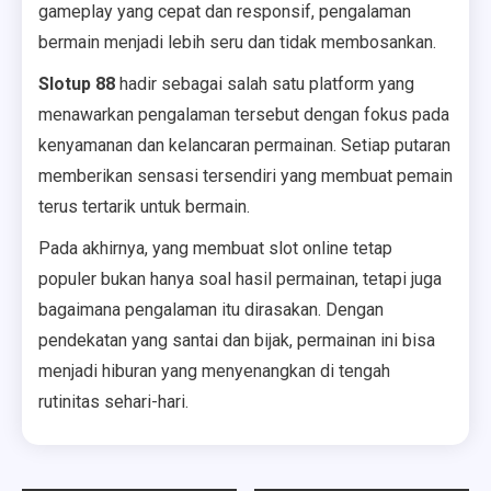
gameplay yang cepat dan responsif, pengalaman
bermain menjadi lebih seru dan tidak membosankan.
Slotup 88
hadir sebagai salah satu platform yang
menawarkan pengalaman tersebut dengan fokus pada
kenyamanan dan kelancaran permainan. Setiap putaran
memberikan sensasi tersendiri yang membuat pemain
terus tertarik untuk bermain.
Pada akhirnya, yang membuat slot online tetap
populer bukan hanya soal hasil permainan, tetapi juga
bagaimana pengalaman itu dirasakan. Dengan
pendekatan yang santai dan bijak, permainan ini bisa
menjadi hiburan yang menyenangkan di tengah
rutinitas sehari-hari.