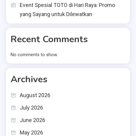
Event Spesial TOTO di Hari Raya: Promo
yang Sayang untuk Dilewatkan
Recent Comments
No comments to show.
Archives
August 2026
July 2026
June 2026
May 2026