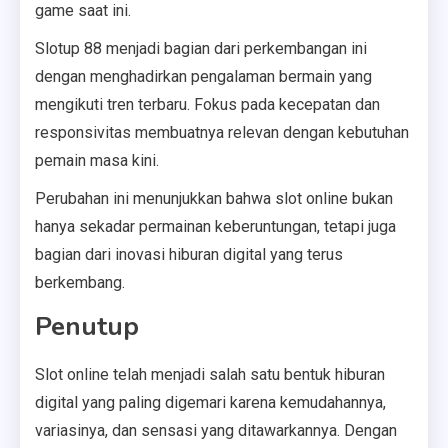
game saat ini.
Slotup 88 menjadi bagian dari perkembangan ini
dengan menghadirkan pengalaman bermain yang
mengikuti tren terbaru. Fokus pada kecepatan dan
responsivitas membuatnya relevan dengan kebutuhan
pemain masa kini.
Perubahan ini menunjukkan bahwa slot online bukan
hanya sekadar permainan keberuntungan, tetapi juga
bagian dari inovasi hiburan digital yang terus
berkembang.
Penutup
Slot online telah menjadi salah satu bentuk hiburan
digital yang paling digemari karena kemudahannya,
variasinya, dan sensasi yang ditawarkannya. Dengan