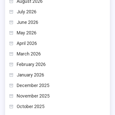
August 2026
July 2026
June 2026
May 2026
April 2026
March 2026
February 2026
January 2026
December 2025
November 2025
October 2025