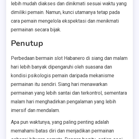
lebih mudah diakses dan dinikmati sesuai waktu yang
dimiliki pemain. Namun, kunci utamanya tetap pada
cara pemain mengelola ekspektasi dan menikmati
permainan secara bijak.
Penutup
Perbedaan bermain slot Habanero di siang dan malam
hari lebih banyak dipengaruhi oleh suasana dan
kondisi psikologis pemain daripada mekanisme
permainan itu sendiri. Siang hari menawarkan
permainan yang lebih santai dan terkontrol, sementara
malam hari menghadirkan pengalaman yang lebih
imersif dan mendalam.
Apa pun waktunya, yang paling penting adalah
memahami batas diri dan menjadikan permainan