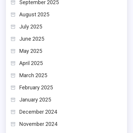
September 2025
August 2025
July 2025
June 2025
May 2025
April 2025
March 2025
February 2025
January 2025
December 2024
November 2024