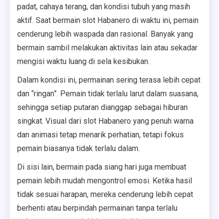
padat, cahaya terang, dan kondisi tubuh yang masih
aktif. Saat bermain slot Habanero di waktu ini, pemain
cenderung lebih waspada dan rasional. Banyak yang
bermain sambil melakukan aktivitas lain atau sekadar
mengisi waktu luang di sela kesibukan.
Dalam kondisi ini, permainan sering terasa lebih cepat
dan “ringan”. Pemain tidak terlalu larut dalam suasana,
sehingga setiap putaran dianggap sebagai hiburan
singkat. Visual dari slot Habanero yang penuh warna
dan animasi tetap menarik perhatian, tetapi fokus
pemain biasanya tidak terlalu dalam.
Di sisi lain, bermain pada siang hari juga membuat
pemain lebih mudah mengontrol emosi. Ketika hasil
tidak sesuai harapan, mereka cenderung lebih cepat
berhenti atau berpindah permainan tanpa terlalu