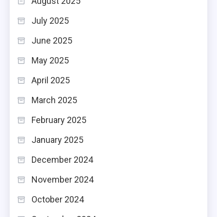
August 2025
July 2025
June 2025
May 2025
April 2025
March 2025
February 2025
January 2025
December 2024
November 2024
October 2024