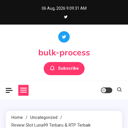
Skip
06 Aug, 2026
9:09:31 AM
to
content
bulk-process
Subscribe
Home
Uncategorized
Review Slot Luna99 Terbaru & RTP Terbaik