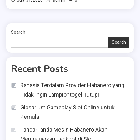
Search
Search
Recent Posts
Rahasia Terdalam Provider Habanero yang
Tidak Ingin Lampiontogel Tutupi
Glosarium Gameplay Slot Online untuk
Pemula
Tanda-Tanda Mesin Habanero Akan
Mengeluarkan Jackpot di Slot