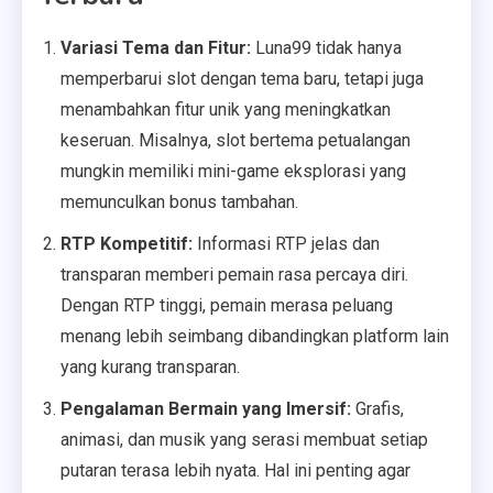
Variasi Tema dan Fitur:
Luna99 tidak hanya
memperbarui slot dengan tema baru, tetapi juga
menambahkan fitur unik yang meningkatkan
keseruan. Misalnya, slot bertema petualangan
mungkin memiliki mini-game eksplorasi yang
memunculkan bonus tambahan.
RTP Kompetitif:
Informasi RTP jelas dan
transparan memberi pemain rasa percaya diri.
Dengan RTP tinggi, pemain merasa peluang
menang lebih seimbang dibandingkan platform lain
yang kurang transparan.
Pengalaman Bermain yang Imersif:
Grafis,
animasi, dan musik yang serasi membuat setiap
putaran terasa lebih nyata. Hal ini penting agar