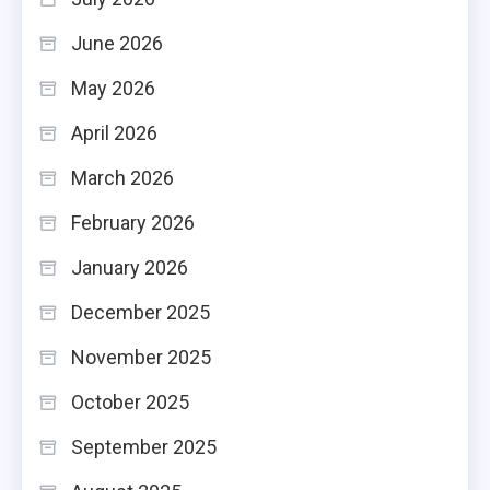
June 2026
May 2026
April 2026
March 2026
February 2026
January 2026
December 2025
November 2025
October 2025
September 2025