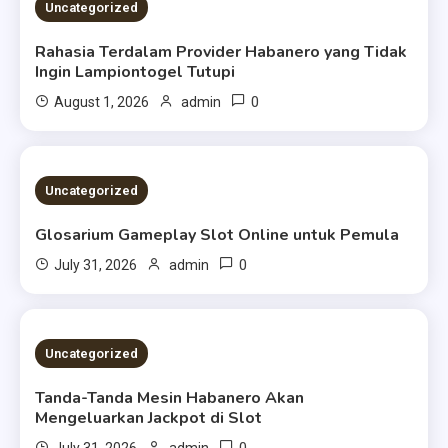
3 MINS READ
Uncategorized
Rahasia Terdalam Provider Habanero yang Tidak
Ingin Lampiontogel Tutupi
0
August 1, 2026
admin
5 MINS READ
Uncategorized
Glosarium Gameplay Slot Online untuk Pemula
0
July 31, 2026
admin
4 MINS READ
Uncategorized
Tanda-Tanda Mesin Habanero Akan
Mengeluarkan Jackpot di Slot
0
July 31, 2026
admin