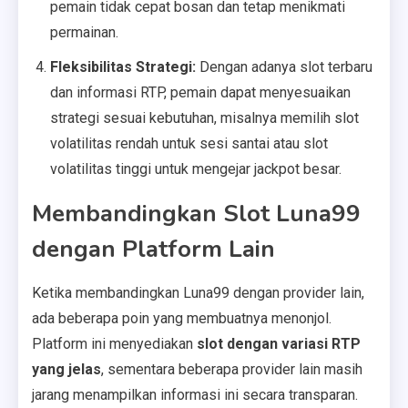
pemain tidak cepat bosan dan tetap menikmati
permainan.
Fleksibilitas Strategi:
Dengan adanya slot terbaru
dan informasi RTP, pemain dapat menyesuaikan
strategi sesuai kebutuhan, misalnya memilih slot
volatilitas rendah untuk sesi santai atau slot
volatilitas tinggi untuk mengejar jackpot besar.
Membandingkan Slot Luna99
dengan Platform Lain
Ketika membandingkan Luna99 dengan provider lain,
ada beberapa poin yang membuatnya menonjol.
Platform ini menyediakan
slot dengan variasi RTP
yang jelas
, sementara beberapa provider lain masih
jarang menampilkan informasi ini secara transparan.