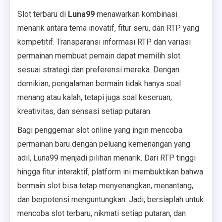
Slot terbaru di
Luna99
menawarkan kombinasi
menarik antara tema inovatif, fitur seru, dan RTP yang
kompetitif. Transparansi informasi RTP dan variasi
permainan membuat pemain dapat memilih slot
sesuai strategi dan preferensi mereka. Dengan
demikian, pengalaman bermain tidak hanya soal
menang atau kalah, tetapi juga soal keseruan,
kreativitas, dan sensasi setiap putaran.
Bagi penggemar slot online yang ingin mencoba
permainan baru dengan peluang kemenangan yang
adil, Luna99 menjadi pilihan menarik. Dari RTP tinggi
hingga fitur interaktif, platform ini membuktikan bahwa
bermain slot bisa tetap menyenangkan, menantang,
dan berpotensi menguntungkan. Jadi, bersiaplah untuk
mencoba slot terbaru, nikmati setiap putaran, dan