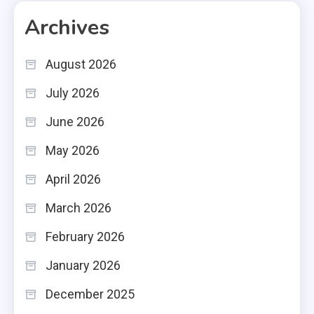
Archives
August 2026
July 2026
June 2026
May 2026
April 2026
March 2026
February 2026
January 2026
December 2025