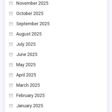
November 2025
October 2025
September 2025
August 2025
July 2025
June 2025
May 2025
April 2025
March 2025
February 2025
January 2025