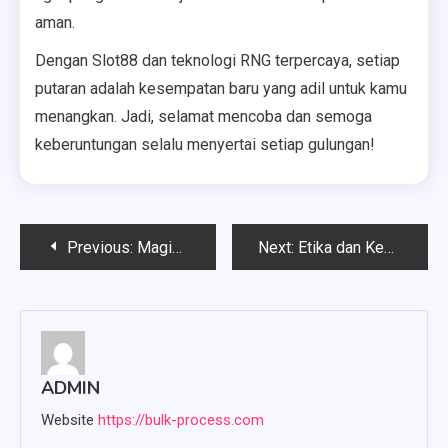
aman.
Dengan Slot88 dan teknologi RNG terpercaya, setiap
putaran adalah kesempatan baru yang adil untuk kamu
menangkan. Jadi, selamat mencoba dan semoga
keberuntungan selalu menyertai setiap gulungan!
Post
Previous:
Magic Oak: Petualangan Fantasi Habanero di Dunia gacor77 login
Next:
Etika dan Kebiasaan Pemain Profesional di Daftar Slot (Fokus Habanero)
navigation
ADMIN
Website
https://bulk-process.com