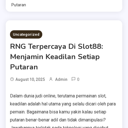
Putaran
5 MINS READ
Uncategorized
RNG Terpercaya Di Slot88:
Menjamin Keadilan Setiap
Putaran
0
August 10, 2025
Admin
Dalam dunia judi online, terutama permainan slot,
keadilan adalah hal utama yang selalu dicari oleh para
pemain. Bagaimana bisa kamu yakin kalau setiap
putaran benar-benar adil dan tidak dimanipulasi?
Jawabannya terletak pada teknologi yang disebut