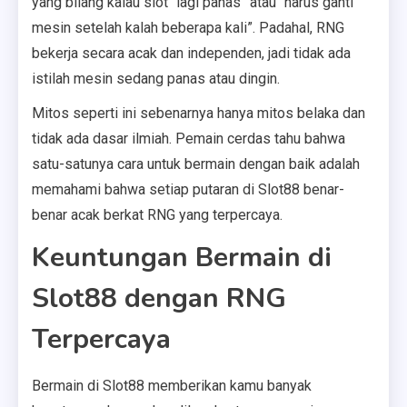
yang bilang kalau slot “lagi panas” atau “harus ganti
mesin setelah kalah beberapa kali”. Padahal, RNG
bekerja secara acak dan independen, jadi tidak ada
istilah mesin sedang panas atau dingin.
Mitos seperti ini sebenarnya hanya mitos belaka dan
tidak ada dasar ilmiah. Pemain cerdas tahu bahwa
satu-satunya cara untuk bermain dengan baik adalah
memahami bahwa setiap putaran di Slot88 benar-
benar acak berkat RNG yang terpercaya.
Keuntungan Bermain di
Slot88 dengan RNG
Terpercaya
Bermain di Slot88 memberikan kamu banyak