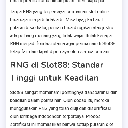
bisa diprediksi atau dimanipulasi oleh siapa pun.
Tanpa RNG yang terpercaya, permainan slot online
bisa saja menjadi tidak adil. Misalnya, jika hasil
putaran bisa diatur, pemain bisa dirugikan atau justru
ada peluang menang yang tidak wajar. Itulah kenapa
RNG menjadi fondasi utama agar permainan di Slot88
tetap fair dan dapat dipercaya oleh semua pemain.
RNG di Slot88: Standar
Tinggi untuk Keadilan
Slot88 sangat memahami pentingnya transparansi dan
keadilan dalam permainan. Oleh sebab itu, mereka
menggunakan RNG yang telah diuji dan disertifikasi
oleh lembaga independen terpercaya. Proses
sertifikasi ini memastikan bahwa setiap putaran slot