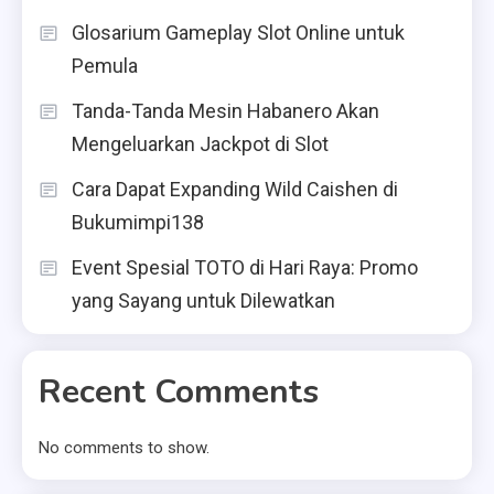
Glosarium Gameplay Slot Online untuk
Pemula
Tanda-Tanda Mesin Habanero Akan
Mengeluarkan Jackpot di Slot
Cara Dapat Expanding Wild Caishen di
Bukumimpi138
Event Spesial TOTO di Hari Raya: Promo
yang Sayang untuk Dilewatkan
Recent Comments
No comments to show.