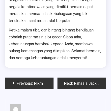
segala keistimewaan yang dimiliki, pemain dapat
merasakan sensasi dan kebahagiaan yang tak
terlukiskan saat mesin slot berputar.
Ketika malam tiba, dan bintang-bintang berkilauan,
cobalah putar mesin slot gacor. Siapa tahu,
keberuntungan berpihak kepada Anda, membawa
pulang kemenangan yang diimpikan. Selamat bermain,
dan semoga keberuntungan selalu menyertai!
Post
Previous:
Nikmati Bonus Free Spins Slot Habanero di Kilat777
Next:
Rahasia Jackpot Besar di Slot Online: Fokus pada Hacksaw Gaming
navigation