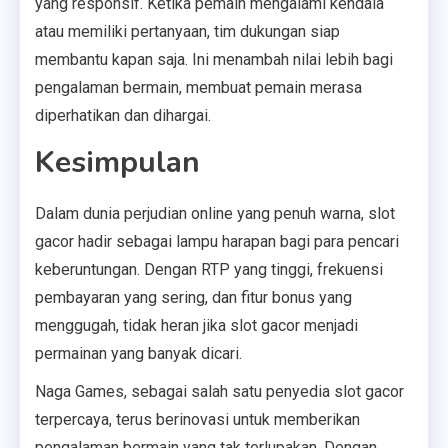
yang responsif. Ketika pemain mengalami kendala
atau memiliki pertanyaan, tim dukungan siap
membantu kapan saja. Ini menambah nilai lebih bagi
pengalaman bermain, membuat pemain merasa
diperhatikan dan dihargai.
Kesimpulan
Dalam dunia perjudian online yang penuh warna, slot
gacor hadir sebagai lampu harapan bagi para pencari
keberuntungan. Dengan RTP yang tinggi, frekuensi
pembayaran yang sering, dan fitur bonus yang
menggugah, tidak heran jika slot gacor menjadi
permainan yang banyak dicari.
Naga Games, sebagai salah satu penyedia slot gacor
terpercaya, terus berinovasi untuk memberikan
pengalaman bermain yang tak terlupakan. Dengan