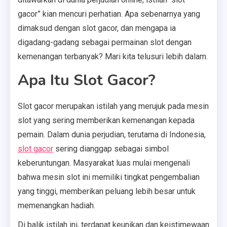
gacor” kian mencuri perhatian. Apa sebenarnya yang
dimaksud dengan slot gacor, dan mengapa ia
digadang-gadang sebagai permainan slot dengan
kemenangan terbanyak? Mari kita telusuri lebih dalam.
Apa Itu Slot Gacor?
Slot gacor merupakan istilah yang merujuk pada mesin
slot yang sering memberikan kemenangan kepada
pemain. Dalam dunia perjudian, terutama di Indonesia,
slot gacor
sering dianggap sebagai simbol
keberuntungan. Masyarakat luas mulai mengenali
bahwa mesin slot ini memiliki tingkat pengembalian
yang tinggi, memberikan peluang lebih besar untuk
memenangkan hadiah.
Di balik istilah ini, terdapat keunikan dan keistimewaan