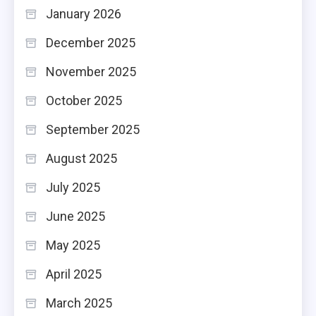
January 2026
December 2025
November 2025
October 2025
September 2025
August 2025
July 2025
June 2025
May 2025
April 2025
March 2025