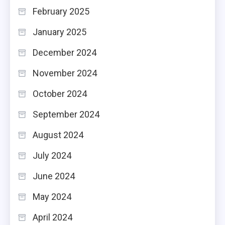
February 2025
January 2025
December 2024
November 2024
October 2024
September 2024
August 2024
July 2024
June 2024
May 2024
April 2024