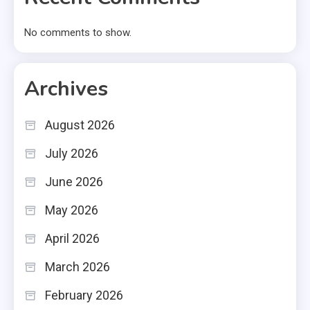
No comments to show.
Archives
August 2026
July 2026
June 2026
May 2026
April 2026
March 2026
February 2026