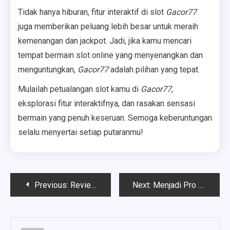
Tidak hanya hiburan, fitur interaktif di slot
Gacor77
juga memberikan peluang lebih besar untuk meraih
kemenangan dan jackpot. Jadi, jika kamu mencari
tempat bermain slot online yang menyenangkan dan
menguntungkan,
Gacor77
adalah pilihan yang tepat.
Mulailah petualangan slot kamu di
Gacor77
,
eksplorasi fitur interaktifnya, dan rasakan sensasi
bermain yang penuh keseruan. Semoga keberuntungan
selalu menyertai setiap putaranmu!
Post
Previous:
Review Game Koi Gate Habanero: Legendaris dan Menguntungkan
Next:
Menjadi Pro di Slot88 dengan Tips dan Trik
navigation