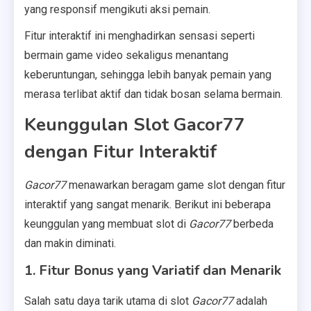
yang responsif mengikuti aksi pemain.
Fitur interaktif ini menghadirkan sensasi seperti
bermain game video sekaligus menantang
keberuntungan, sehingga lebih banyak pemain yang
merasa terlibat aktif dan tidak bosan selama bermain.
Keunggulan Slot Gacor77
dengan Fitur Interaktif
Gacor77
menawarkan beragam game slot dengan fitur
interaktif yang sangat menarik. Berikut ini beberapa
keunggulan yang membuat slot di
Gacor77
berbeda
dan makin diminati.
1. Fitur Bonus yang Variatif dan Menarik
Salah satu daya tarik utama di slot
Gacor77
adalah