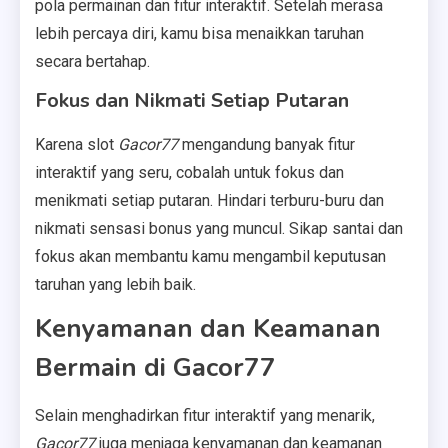
pola permainan dan fitur interaktif. Setelah merasa
lebih percaya diri, kamu bisa menaikkan taruhan
secara bertahap.
Fokus dan Nikmati Setiap Putaran
Karena slot
Gacor77
mengandung banyak fitur
interaktif yang seru, cobalah untuk fokus dan
menikmati setiap putaran. Hindari terburu-buru dan
nikmati sensasi bonus yang muncul. Sikap santai dan
fokus akan membantu kamu mengambil keputusan
taruhan yang lebih baik.
Kenyamanan dan Keamanan
Bermain di Gacor77
Selain menghadirkan fitur interaktif yang menarik,
Gacor77
juga menjaga kenyamanan dan keamanan