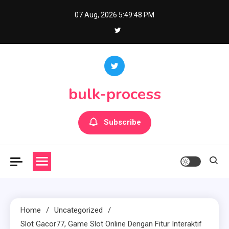
Skip
07 Aug, 2026
5:49:48 PM
to
content
bulk-process
Subscribe
Home
Uncategorized
Slot Gacor77, Game Slot Online Dengan Fitur Interaktif