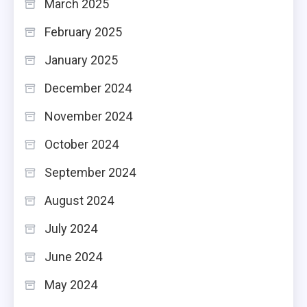
March 2025
February 2025
January 2025
December 2024
November 2024
October 2024
September 2024
August 2024
July 2024
June 2024
May 2024