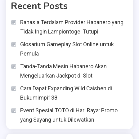
Recent Posts
Rahasia Terdalam Provider Habanero yang
Tidak Ingin Lampiontogel Tutupi
Glosarium Gameplay Slot Online untuk
Pemula
Tanda-Tanda Mesin Habanero Akan
Mengeluarkan Jackpot di Slot
Cara Dapat Expanding Wild Caishen di
Bukumimpi138
Event Spesial TOTO di Hari Raya: Promo
yang Sayang untuk Dilewatkan