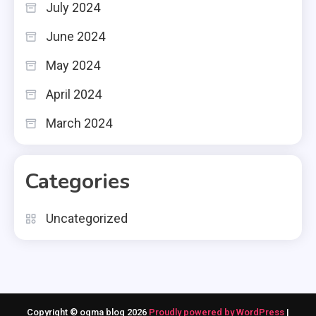
July 2024
June 2024
May 2024
April 2024
March 2024
Categories
Uncategorized
Copyright © ogma blog 2026
Proudly powered by WordPress
|