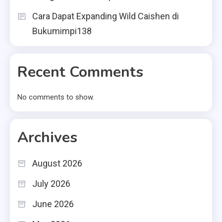
Cara Dapat Expanding Wild Caishen di
Bukumimpi138
Recent Comments
No comments to show.
Archives
August 2026
July 2026
June 2026