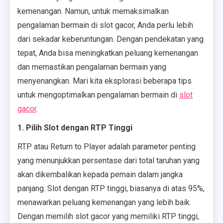
kemenangan. Namun, untuk memaksimalkan
pengalaman bermain di slot gacor, Anda perlu lebih
dari sekadar keberuntungan. Dengan pendekatan yang
tepat, Anda bisa meningkatkan peluang kemenangan
dan memastikan pengalaman bermain yang
menyenangkan. Mari kita eksplorasi beberapa tips
untuk mengoptimalkan pengalaman bermain di
slot
gacor
.
1. Pilih Slot dengan RTP Tinggi
RTP atau Return to Player adalah parameter penting
yang menunjukkan persentase dari total taruhan yang
akan dikembalikan kepada pemain dalam jangka
panjang. Slot dengan RTP tinggi, biasanya di atas 95%,
menawarkan peluang kemenangan yang lebih baik.
Dengan memilih slot gacor yang memiliki RTP tinggi,