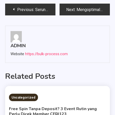
Post
Previous:
Serunya Bermain Slot Habanero di Situs Slot Online Terpercaya
Next:
Mengoptimalkan Pengalaman Bermain Slot Online di Mobile: Tips dan Trik
navigation
ADMIN
Website
https://bulk-process.com
Related Posts
4 MINS READ
Uncategorized
Free Spin Tanpa Deposit? 3 Event Rutin yang
Perlu Dicek Member CERI123