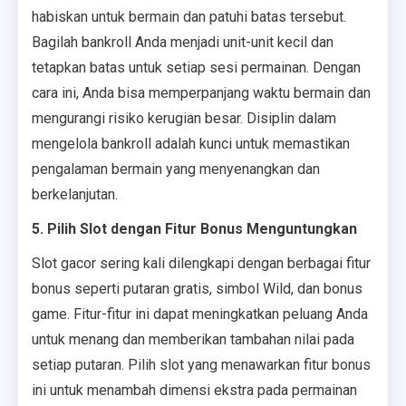
habiskan untuk bermain dan patuhi batas tersebut.
Bagilah bankroll Anda menjadi unit-unit kecil dan
tetapkan batas untuk setiap sesi permainan. Dengan
cara ini, Anda bisa memperpanjang waktu bermain dan
mengurangi risiko kerugian besar. Disiplin dalam
mengelola bankroll adalah kunci untuk memastikan
pengalaman bermain yang menyenangkan dan
berkelanjutan.
5. Pilih Slot dengan Fitur Bonus Menguntungkan
Slot gacor sering kali dilengkapi dengan berbagai fitur
bonus seperti putaran gratis, simbol Wild, dan bonus
game. Fitur-fitur ini dapat meningkatkan peluang Anda
untuk menang dan memberikan tambahan nilai pada
setiap putaran. Pilih slot yang menawarkan fitur bonus
ini untuk menambah dimensi ekstra pada permainan