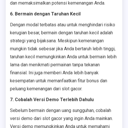
dan memaksimalkan potensi kemenangan Anda.
6. Bermain dengan Taruhan Kecil
Dengan modal terbatas atau untuk menghindari risiko
kerugian besar, bermain dengan taruhan kecil adalah
strategi yang bijaksana. Meskipun kemenangan
mungkin tidak sebesar jika Anda bertaruh lebih tinggi,
taruhan kecil memungkinkan Anda untuk bermain lebih
lama dan menikmati permainan tanpa tekanan
finansial. Ini juga memberi Anda lebih banyak
kesempatan untuk memanfaatkan fitur bonus dan
peluang kemenangan dari slot gacor.
7. Cobalah Versi Demo Terlebih Dahulu
Sebelum bermain dengan uang sungguhan, cobalah
versi demo dari slot gacor yang ingin Anda mainkan.
Versi demo memungkinkan Anda untuk memahami