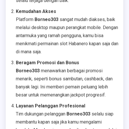
selalu terjaga dengan baik.
Kemudahan Akses
Platform
Borneo303
sangat mudah diakses, baik
melalui desktop maupun perangkat mobile. Dengan
antarmuka yang ramah pengguna, kamu bisa
menikmati permainan slot Habanero kapan saja dan
di mana saja.
Beragam Promosi dan Bonus
Borneo303
menawarkan berbagai promosi
menarik, seperti bonus sambutan, cashback, dan
banyak lagi. Ini memberi pemain peluang lebih
besar untuk memenangkan jackpot progresif.
Layanan Pelanggan Profesional
Tim dukungan pelanggan
Borneo303
selalu siap
membantu kapan saja jika kamu mengalami