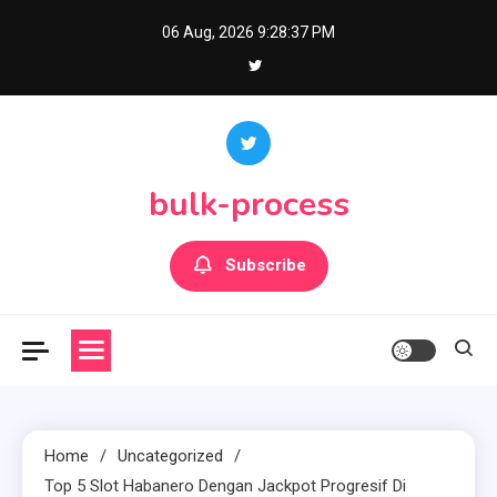
Skip
06 Aug, 2026
9:28:37 PM
to
content
bulk-process
Subscribe
Home
Uncategorized
Top 5 Slot Habanero Dengan Jackpot Progresif Di