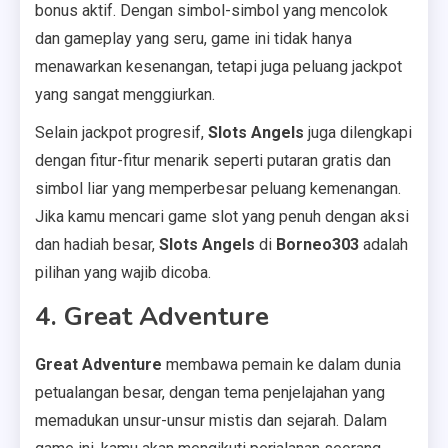
bonus aktif. Dengan simbol-simbol yang mencolok
dan gameplay yang seru, game ini tidak hanya
menawarkan kesenangan, tetapi juga peluang jackpot
yang sangat menggiurkan.
Selain jackpot progresif,
Slots Angels
juga dilengkapi
dengan fitur-fitur menarik seperti putaran gratis dan
simbol liar yang memperbesar peluang kemenangan.
Jika kamu mencari game slot yang penuh dengan aksi
dan hadiah besar,
Slots Angels
di
Borneo303
adalah
pilihan yang wajib dicoba.
4.
Great Adventure
Great Adventure
membawa pemain ke dalam dunia
petualangan besar, dengan tema penjelajahan yang
memadukan unsur-unsur mistis dan sejarah. Dalam