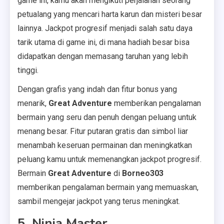
game ini, kamu akan mengikuti perjalanan seorang
petualang yang mencari harta karun dan misteri besar
lainnya. Jackpot progresif menjadi salah satu daya
tarik utama di game ini, di mana hadiah besar bisa
didapatkan dengan memasang taruhan yang lebih
tinggi.
Dengan grafis yang indah dan fitur bonus yang
menarik,
Great Adventure
memberikan pengalaman
bermain yang seru dan penuh dengan peluang untuk
menang besar. Fitur putaran gratis dan simbol liar
menambah keseruan permainan dan meningkatkan
peluang kamu untuk memenangkan jackpot progresif.
Bermain
Great Adventure
di
Borneo303
memberikan pengalaman bermain yang memuaskan,
sambil mengejar jackpot yang terus meningkat.
5.
Ninja Master