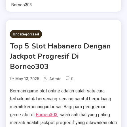
Borneo303
6 MINS READ
Uncategorized
Top 5 Slot Habanero Dengan
Jackpot Progresif Di
Borneo303
0
May 13, 2025
Admin
Bermain game slot online adalah salah satu cara
terbaik untuk bersenang-senang sambil berpeluang
meraih kemenangan besar. Bagi para penggemar
game slot di
Borneo303
, salah satu hal yang paling
menarik adalah jackpot progresif yang ditawarkan oleh