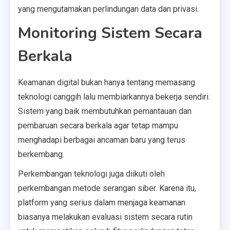
yang mengutamakan perlindungan data dan privasi.
Monitoring Sistem Secara
Berkala
Keamanan digital bukan hanya tentang memasang
teknologi canggih lalu membiarkannya bekerja sendiri.
Sistem yang baik membutuhkan pemantauan dan
pembaruan secara berkala agar tetap mampu
menghadapi berbagai ancaman baru yang terus
berkembang.
Perkembangan teknologi juga diikuti oleh
perkembangan metode serangan siber. Karena itu,
platform yang serius dalam menjaga keamanan
biasanya melakukan evaluasi sistem secara rutin