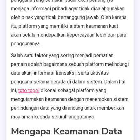
menjaga informasi pribadi agar tidak disalahgunakan
oleh pihak yang tidak bertanggung jawab. Oleh karena
itu, platform yang memiliki sistem keamanan kuat
akan selalu mendapatkan kepercayaan lebih dari para
penggunanya.
Salah satu faktor yang sering menjadi perhatian
pemain adalah bagaimana sebuah platform melindungi
data akun, informasi transaksi, serta aktivitas
pengguna selama berada di dalam sistem. Dalam hal
ini,
toto togel
dikenal sebagai platform yang
mengutamakan keamanan dengan menerapkan sistem
perlindungan data yang dirancang untuk memberikan
rasa aman kepada seluruh anggotanya.
Mengapa Keamanan Data