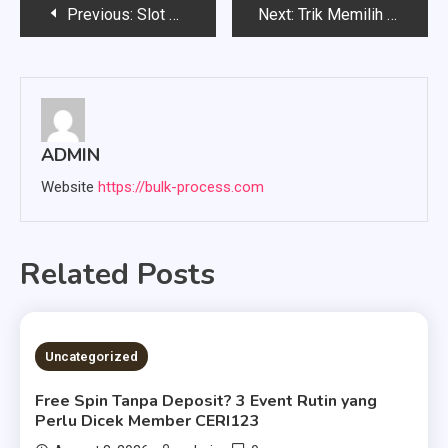
Post
Previous:
Slot Online Gameplay Terbaru di admin77 dengan Nuansa Hacksaw Gaming Style
Next:
Trik Memilih Slot dengan RTP Tinggi di RajaTOGEL untuk Peluang Menang Lebih Besar
navigation
ADMIN
Website
https://bulk-process.com
Related Posts
4 MINS READ
Uncategorized
Free Spin Tanpa Deposit? 3 Event Rutin yang
Perlu Dicek Member CERI123