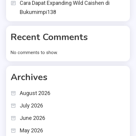
Cara Dapat Expanding Wild Caishen di
Bukumimpi138
Recent Comments
No comments to show.
Archives
August 2026
July 2026
June 2026
May 2026