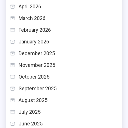
April 2026
March 2026
February 2026
January 2026
December 2025
November 2025
October 2025
September 2025
August 2025
July 2025
June 2025