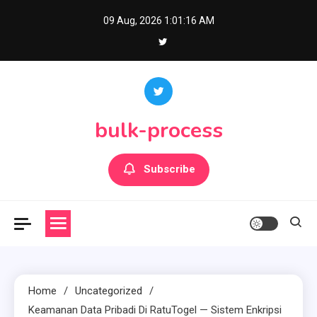
Skip
09 Aug, 2026
1:01:16 AM
to
content
bulk-process
Subscribe
Home
Uncategorized
Keamanan Data Pribadi Di RatuTogel — Sistem Enkripsi