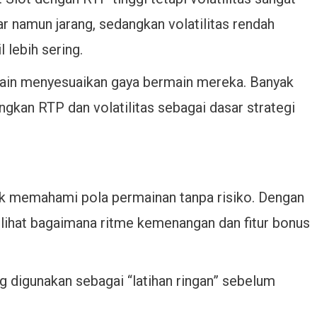
 namun jarang, sedangkan volatilitas rendah
lebih sering.
in menyesuaikan gaya bermain mereka. Banyak
gkan RTP dan volatilitas sebagai dasar strategi
k memahami pola permainan tanpa risiko. Dengan
lihat bagaimana ritme kemenangan dan fitur bonus
g digunakan sebagai “latihan ringan” sebelum