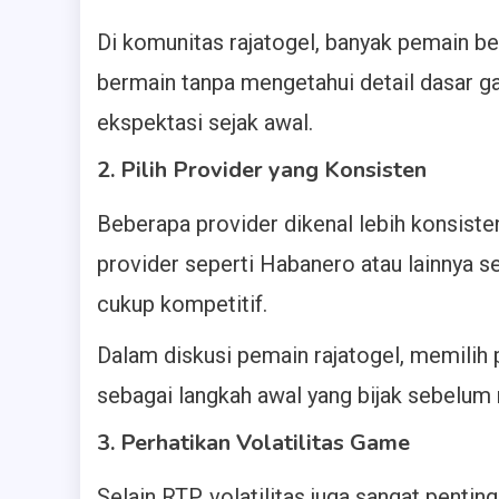
Di komunitas rajatogel, banyak pemain b
bermain tanpa mengetahui detail dasar g
ekspektasi sejak awal.
2. Pilih Provider yang Konsisten
Beberapa provider dikenal lebih konsist
provider seperti Habanero atau lainnya 
cukup kompetitif.
Dalam diskusi pemain rajatogel, memilih 
sebagai langkah awal yang bijak sebelum
3. Perhatikan Volatilitas Game
Selain RTP, volatilitas juga sangat penting