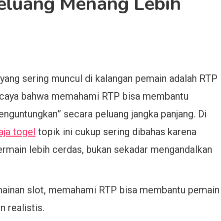
eluang Menang Lebih
ah yang sering muncul di kalangan pemain adalah RTP
ercaya bahwa memahami RTP bisa membantu
nguntungkan” secara peluang jangka panjang. Di
aja togel
topik ini cukup sering dibahas karena
bermain lebih cerdas, bukan sekadar mengandalkan
rmainan slot, memahami RTP bisa membantu pemain
 realistis.