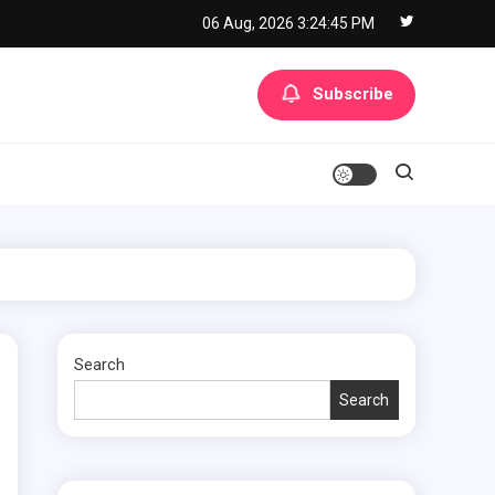
06 Aug, 2026
3:24:46 PM
Subscribe
Search
Search