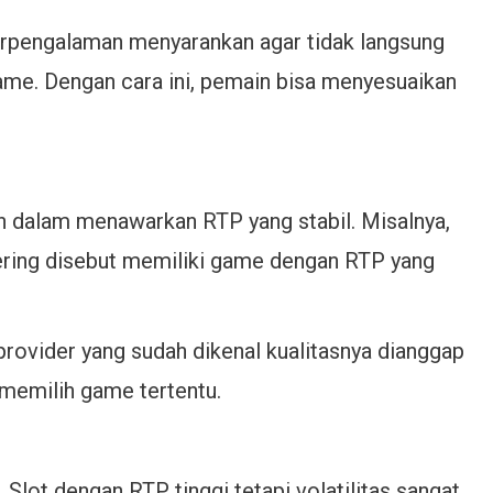
erpengalaman menyarankan agar tidak langsung
ame. Dengan cara ini, pemain bisa menyesuaikan
en dalam menawarkan RTP yang stabil. Misalnya,
sering disebut memiliki game dengan RTP yang
provider yang sudah dikenal kualitasnya dianggap
 memilih game tertentu.
. Slot dengan RTP tinggi tetapi volatilitas sangat