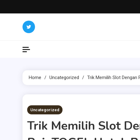
Skip
to
content
Home
Uncategorized
Trik Memilih Slot Dengan
4 MINS READ
Uncategorized
Trik Memilih Slot D