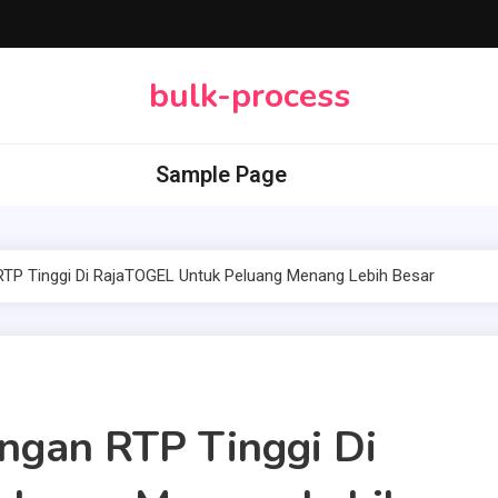
bulk-process
Sample Page
 RTP Tinggi Di RajaTOGEL Untuk Peluang Menang Lebih Besar
engan RTP Tinggi Di