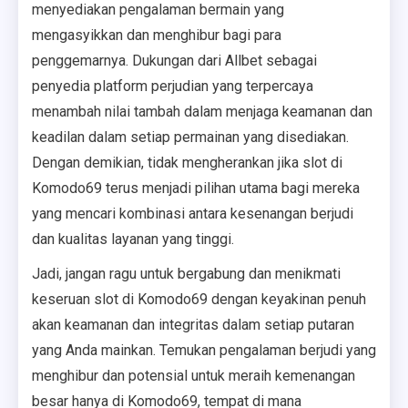
menyediakan pengalaman bermain yang
mengasyikkan dan menghibur bagi para
penggemarnya. Dukungan dari Allbet sebagai
penyedia platform perjudian yang terpercaya
menambah nilai tambah dalam menjaga keamanan dan
keadilan dalam setiap permainan yang disediakan.
Dengan demikian, tidak mengherankan jika slot di
Komodo69 terus menjadi pilihan utama bagi mereka
yang mencari kombinasi antara kesenangan berjudi
dan kualitas layanan yang tinggi.
Jadi, jangan ragu untuk bergabung dan menikmati
keseruan slot di Komodo69 dengan keyakinan penuh
akan keamanan dan integritas dalam setiap putaran
yang Anda mainkan. Temukan pengalaman berjudi yang
menghibur dan potensial untuk meraih kemenangan
besar hanya di Komodo69, tempat di mana