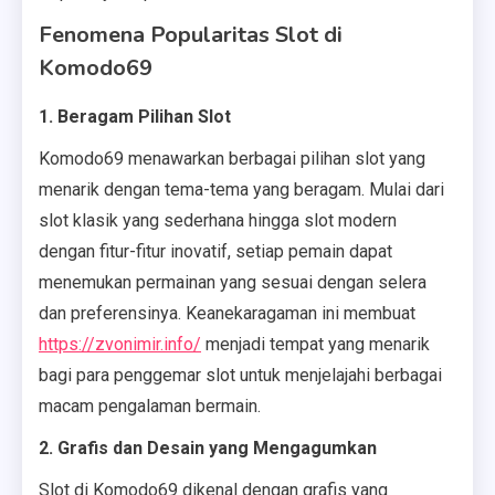
Fenomena Popularitas Slot di
Komodo69
1. Beragam Pilihan Slot
Komodo69 menawarkan berbagai pilihan slot yang
menarik dengan tema-tema yang beragam. Mulai dari
slot klasik yang sederhana hingga slot modern
dengan fitur-fitur inovatif, setiap pemain dapat
menemukan permainan yang sesuai dengan selera
dan preferensinya. Keanekaragaman ini membuat
https://zvonimir.info/
menjadi tempat yang menarik
bagi para penggemar slot untuk menjelajahi berbagai
macam pengalaman bermain.
2. Grafis dan Desain yang Mengagumkan
Slot di Komodo69 dikenal dengan grafis yang