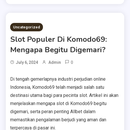
3 MINS READ
Uncategorized
Slot Populer Di Komodo69:
Mengapa Begitu Digemari?
0
July 6, 2024
Admin
Di tengah gemerlapnya industri perjudian online
Indonesia, Komodo69 telah menjadi salah satu
destinasi utama bagi para pecinta slot. Artikel ini akan
menjelaskan mengapa slot di Komodo69 begitu
digemari, serta peran penting Allbet dalam
memastikan pengalaman berjudi yang aman dan
terpercaya di pasar ini.