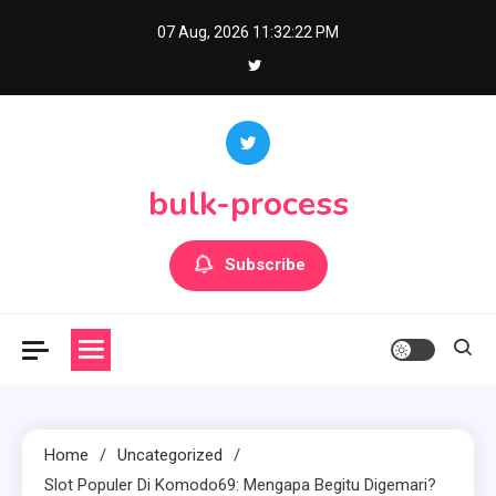
Skip
07 Aug, 2026
11:32:22 PM
to
content
bulk-process
Subscribe
Home
Uncategorized
Slot Populer Di Komodo69: Mengapa Begitu Digemari?