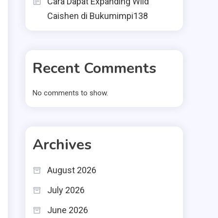
Cara Dapat Expanding Wild
Caishen di Bukumimpi138
Recent Comments
No comments to show.
Archives
August 2026
July 2026
June 2026