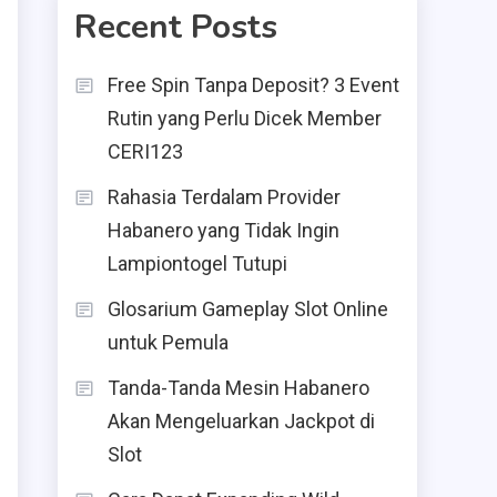
Recent Posts
Free Spin Tanpa Deposit? 3 Event
Rutin yang Perlu Dicek Member
CERI123
Rahasia Terdalam Provider
Habanero yang Tidak Ingin
Lampiontogel Tutupi
Glosarium Gameplay Slot Online
untuk Pemula
Tanda-Tanda Mesin Habanero
Akan Mengeluarkan Jackpot di
Slot