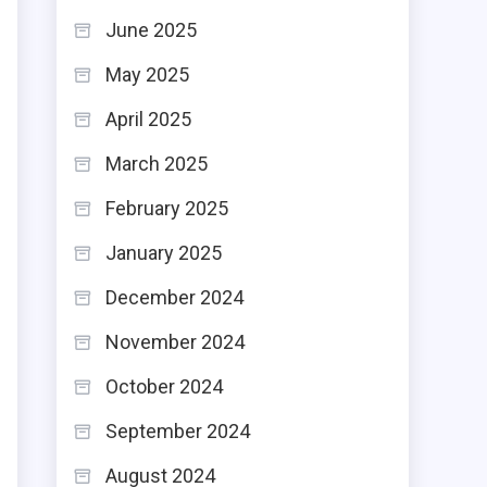
June 2025
May 2025
April 2025
March 2025
February 2025
January 2025
December 2024
November 2024
i
October 2024
September 2024
August 2024