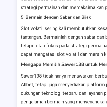
strategi permainan dan memaksimalkan 
5.
Bermain dengan Sabar dan Bijak
Slot volatil sering kali membutuhkan ke
tantangan. Bermainlah dengan sabar dan bi
tetapi tetap fokus pada strategi permain
dapat mengatasi slot volatil dan merai
Mengapa Memilih Sawer138 untuk Meng
Sawer138 tidak hanya menawarkan berbagai
Allbet, tetapi juga menyediakan platform
dukungan teknologi terbaru dan layanan
pengalaman bermain yang menyenangkan