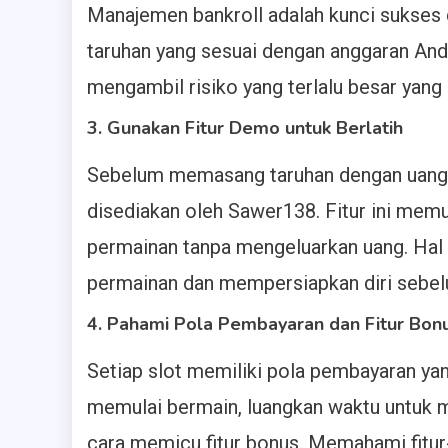
Manajemen bankroll adalah kunci sukses 
taruhan yang sesuai dengan anggaran Anda
mengambil risiko yang terlalu besar yan
3.
Gunakan Fitur Demo untuk Berlatih
Sebelum memasang taruhan dengan uang 
disediakan oleh Sawer138. Fitur ini memu
permainan tanpa mengeluarkan uang. Hal
permainan dan mempersiapkan diri sebel
4.
Pahami Pola Pembayaran dan Fitur Bon
Setiap slot memiliki pola pembayaran yan
memulai bermain, luangkan waktu untuk
cara memicu fitur bonus. Memahami fitu